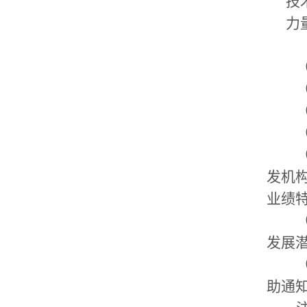
技
力
发机
业绩
发展
助通