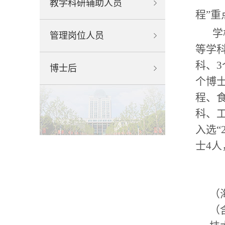
教学科研辅助人员
程
”
重
学
管理岗位人员
等学
科
、
3
博士后
个博
程、
科
、
入选
“
士
4
人
（
（