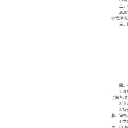
申报
二、
20
金管理信
三、
四、
1.
了解各项
2.
3.
总、审核后
4.
果。申请