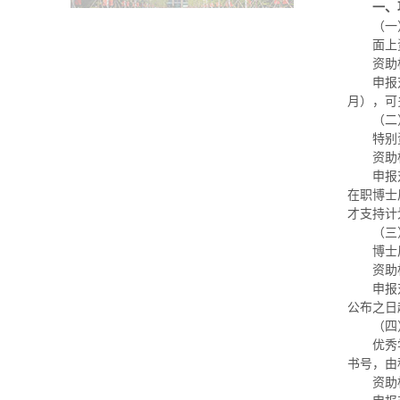
一、
（一
面上
资助
申报
月），可
（二
特别
资助
申报
在职博士
才支持计
（三
博士
资助
申报
公布之日
（四
优秀
书号，由
资助