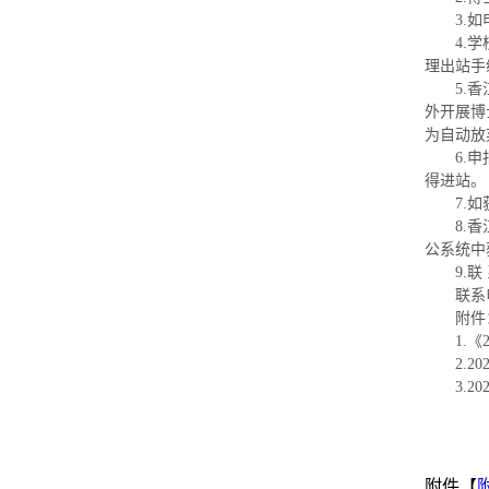
3.
4.
理出站手
5.
外开展博
为自动放
6.
得进站。
7.
8.
公系统中
9.
联系电
附件
1.
2.
3.
附件【