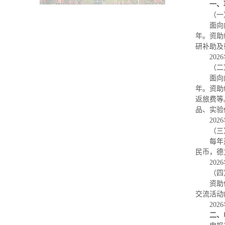
一、
（一
面向
年。资助
研补助及
20
（二
面向
年。资助
返旅费等
品、实验
20
（三
每年
民币，德
20
（四
资助
交流活动
20
二、